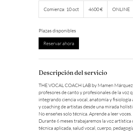
4600
euros
Comienza: 10 oct
C
4600 €
ONLINE
o
m
Plazas disponibles
i
e
Reservar ahora
n
z
a
:
Descripción del servicio
1
0
THE VOCAL COACH LAB by Mamen Márquez® es
o
profesores de canto y profesionales de la voz q
c
integrando ciencia vocal, anatomía y fisiología 
t
y coaching de artistas desde una mirada holístic
No enseñes solo técnica. Aprende a leer voces.
Durante 6 meses trabajaremos la voz artística 
técnica aplicada, salud vocal, cuerpo, pedagog