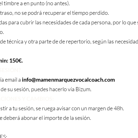
el timbre a en punto (no antes).
etraso, no se podrá recuperar el tiempo perdido.
das para cubrir las necesidades de cada persona, por lo que 
o.
 de técnica y otra parte de de repertorio, según las necesida
min: 150€.
SESIÓN?
ía email a
info@mamenmarquezvocalcoach.com
 de su sesión, puedes hacerlo vía Bizum.
ACIONES Y CAMBIOS:
stir a tu sesión, se ruega avisar con un margen de 48h.
e deberá abonar el importe de la sesión.
ES: