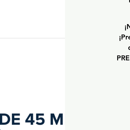
¡
¡Pr
PRE
150
euros