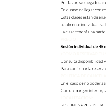
Por favor, se ruega tocar 
En el caso de llegar con r
Estas clases están diseña
totalmente individualizad
La clase tendrá una parte
PRECIO
Sesión individual de 45 
¿CÓMO RESERVAR TU 
Consulta disponibilidad v
Para confirmar la reserva
POLITICA DE CANCEL
En el caso de no poder asi
Con un margen inferior, s
LOCALIZACION:
SESIONES PRESENCIAL